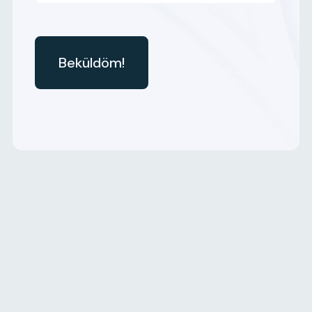
C
A
P
T
C
H
A