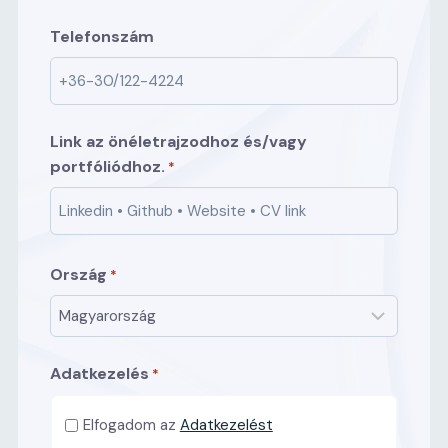
n
z
é
Telefonszám
t
v
n
é
v
Link az önéletrajzodhoz és/vagy
portfóliódhoz.
*
Ország
*
Adatkezelés
*
Elfogadom az
Adatkezelést