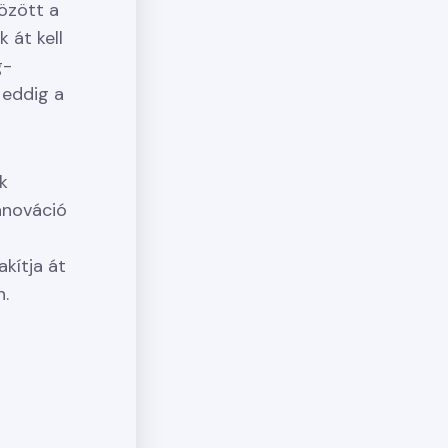
özött a
 át kell
g-
 eddig a
k
nnováció
kítja át
n.