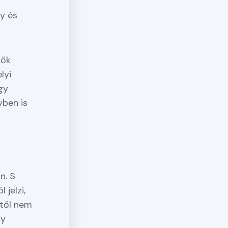
y és
lők
lyi
gy
yben is
n. S
 jelzi,
től nem
gy