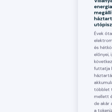
Villany
energia
megállí
háztart
utópisz
Évek óta
elektrom
és hétkö
előnyei,
követke
futtatja
háztartá
akkumulá
többlet 
mellett 
de akár 
a tokeni