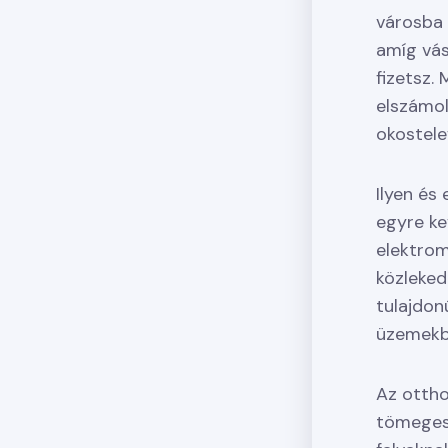
városba 
amíg vás
fizetsz.
elszámol
okostele
Ilyen és
egyre ke
elektrom
közleked
tulajdon
üzemekbe
Az ottho
tömeges 