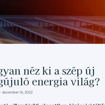
I
yan néz ki a szép új
újuló energia világ?
december 14, 2022