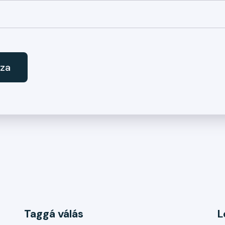
sza
Taggá válás
L