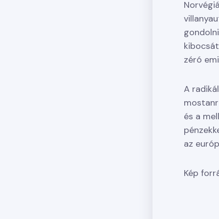
Norvégiá
villanya
gondoln
kibocsát
zéró emi
A radiká
mostanra
és a mel
pénzekke
az európ
Kép forr