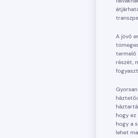
falvakna
átjárhat
transzpa
A jövő e
tömegese
termelő 
részét, 
fogyaszta
Gyorsan 
háztetőd
háztart
hogy ez a
hogy a 
lehet ma