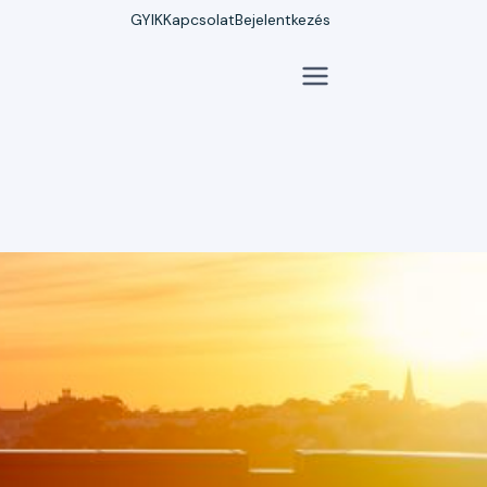
GYIK
Kapcsolat
Bejelentkezés