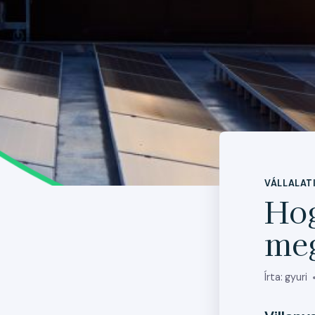
VÁLLALAT
Hog
meg
Írta:
gyuri