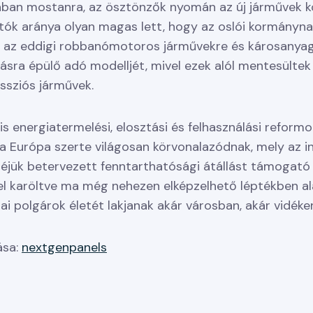
ban mostanra, az ösztönzők nyomán az új járművek k
utók aránya olyan magas lett, hogy az oslói kormánynak
i az eddigi robbanómotoros járművekre és károsanya
ásra épülő adó modelljét, mivel ezek alól mentesültek
ssziós járművek.
lis energiatermelési, elosztási és felhasználási reformo
 Európa szerte világosan körvonalazódnak, mely az i
léjük betervezett fenntarthatósági átállást támogató
l karöltve ma még nehezen elképzelhető léptékben ala
ai polgárok életét lakjanak akár városban, akár vidéke
ása:
nextgenpanels