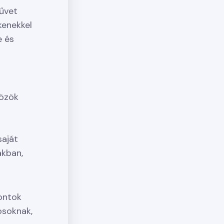
művet
kenekkel
e és
közök
saját
ákban,
ontok
osoknak,