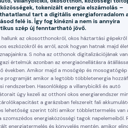
autó, villanybicikli, okosotthon, közösségi tölt
közösségek, tokenizált energia elszámolás –
thatatlanul tart a digitális energiaforradalom 
ásod felé is. Így fog kinézni a nem is annyira
tikus szép új fenntartható jövő.
 hallunk az okosotthonokról, okos háztartási gépekről
os eszközökről és arról, azok hogyan hatnak majd éle
znapjainkra. S noha az otthonok digitalizációjának va
 igazi értelmük azonban az energiaönellátásra átállással
ző években. Amikor majd a mosógép és mosogatógép
 le programját amikor a legtöbb többletenergia hozzá
si rendszerben. Hasonlóképp a villanybicikli és autó
torait úgy kezeli az otthoni okos energiarendszer mi
tárolókapacitást a garázsban felszerelt fali akkumulát
és lehetőség szerint tölti amikor többlettermelés van a
a szomszédos energiaközösségi tagok napelemeiből. 
zált energiatermelés és könyvelés mentén, amikor elin