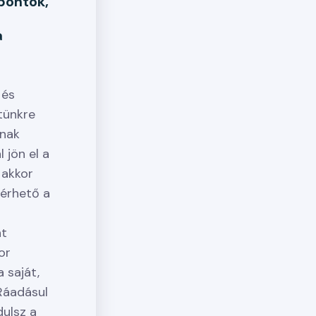
őpontok,
a
 és
tünkre
nnak
 jön el a
 akkor
férhető a
nt
or
 saját,
Ráadásul
dulsz a