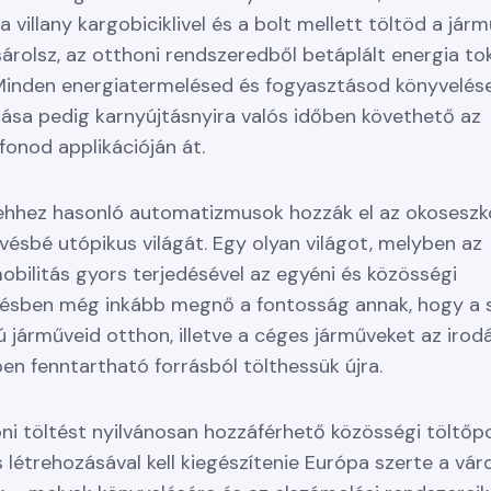
a villany kargobiciklivel és a bolt mellett töltöd a jár
árolsz, az otthoni rendszeredből betáplált energia to
 Minden energiatermelésed és fogyasztásod könyvelés
ása pedig karnyújtásnyira valós időben követhető az
fonod applikációján át.
 ehhez hasonló automatizmusok hozzák el az okosesz
vésbé utópikus világát. Egy olyan világot, melyben az
obilitás gyors terjedésével az egyéni és közösségi
ésben még inkább megnő a fontosság annak, hogy a 
ú járműveid otthon, illetve a céges járműveket az irod
n fenntartható forrásból tölthessük újra.
ni töltést nyilvánosan hozzáférhető közösségi töltőp
létrehozásával kell kiegészítenie Európa szerte a vár