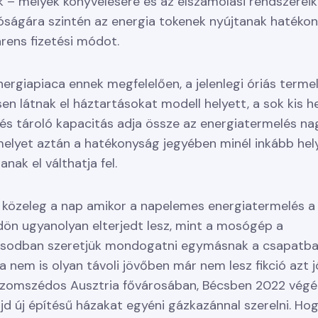
k – melyek könyvelésére és az elszámolási rendszereik
óságára szintén az energia tokenek nyújtanak hatékon
rens fizetési módot.
nergiapiaca ennek megfelelően, a jelenlegi óriás terme
n látnak el háztartásokat modell helyett, a sok kis he
és tároló kapacitás adja össze az energiatermelés na
melyet aztán a hatékonyság jegyében minél inkább hel
nak el válthatja fel.
közeleg a nap amikor a napelemes energiatermelés a
ön ugyanolyan elterjedt lesz, mint a mosógép a
ásodban szeretjük mondogatni egymásnak a csapatba
 nem is olyan távoli jövőben már nem lesz fikció azt jól
szomszédos Ausztria fővárosában, Bécsben 2022 végé
jd új építésű házakat egyéni gázkazánnal szerelni. Ho