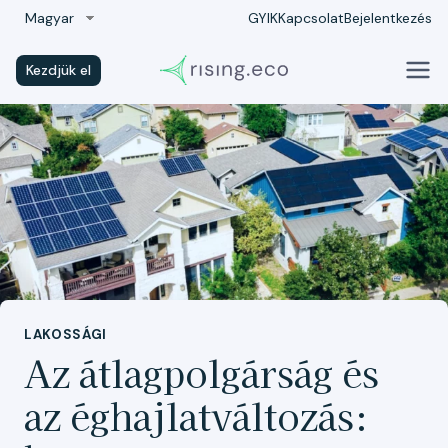
Skip
Magyar
GYIK
Kapcsolat
Bejelentkezés
to
content
Kezdjük el
LAKOSSÁGI
Az átlagpolgárság és
az éghajlatváltozás: