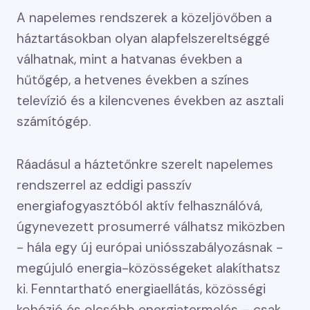
A napelemes rendszerek a közeljövőben a
háztartásokban olyan alapfelszereltséggé
válhatnak, mint a hatvanas években a
hűtőgép, a hetvenes években a színes
televízió és a kilencvenes években az asztali
számítógép.
Ráadásul a háztetőnkre szerelt napelemes
rendszerrel az eddigi passzív
energiafogyasztóból aktív felhasználóvá,
úgynevezett prosumerré válhatsz miközben
- hála egy új európai uniósszabályozásnak -
megújuló energia-közösségeket alakíthatsz
ki. Fenntartható energiaellátás, közösségi
kohézió és olcsóbb energiatermelés – csak