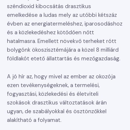
széndioxid kibocsátás drasztikus
emelkedése a ludas mely az utóbbi kétszáz
évben az energiatermeléshez, iparosodáshoz
és a közlekedéshez kötődően nőtt
hatalmasra. Emellett növekvő terheket rótt
bolygónk ökoszisztémájára a közel 8 milliárd
földlakót etető állattartás és mezőgazdaság.
A jó hír az, hogy mivel az ember az okozója
ezen tevékenységeknek, a termelési,
fogyasztási, közlekedési és életviteli
szokások drasztikus változtatások árán
ugyan, de szabályokkal és ösztönzőkkel
alakítható a folyamat.