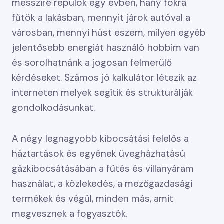
messzire repülök egy évben, hány fokra
fűtök a lakásban, mennyit járok autóval a
városban, mennyi húst eszem, milyen egyéb
jelentősebb energiát használó hobbim van
és sorolhatnánk a jogosan felmerülő
kérdéseket. Számos jó kalkulátor létezik az
interneten melyek segítik és strukturálják
gondolkodásunkat.
A négy legnagyobb kibocsátási felelős a
háztartások és egyének üvegházhatású
gázkibocsátásában a fűtés és villanyáram
használat, a közlekedés, a mezőgazdasági
termékek és végül, minden más, amit
megvesznek a fogyasztók.