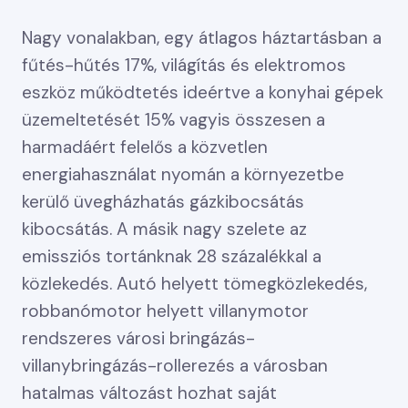
Nagy vonalakban, egy átlagos háztartásban a
fűtés-hűtés 17%, világítás és elektromos
eszköz működtetés ideértve a konyhai gépek
üzemeltetését 15% vagyis összesen a
harmadáért felelős a közvetlen
energiahasználat nyomán a környezetbe
kerülő üvegházhatás gázkibocsátás
kibocsátás. A másik nagy szelete az
emissziós tortánknak 28 százalékkal a
közlekedés. Autó helyett tömegközlekedés,
robbanómotor helyett villanymotor
rendszeres városi bringázás-
villanybringázás-rollerezés a városban
hatalmas változást hozhat saját